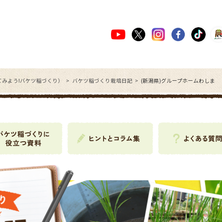
てみよう!バケツ稲づくり）
バケツ稲づくり栽培日記
(新潟県)グループホームわしま