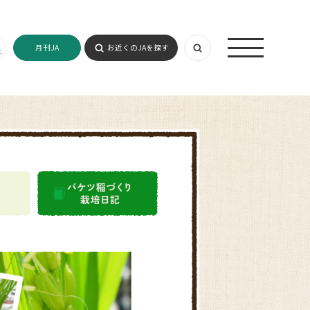
月刊JA
お近くのJAを探す