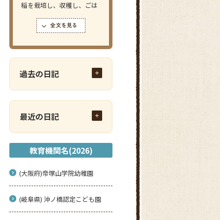
稲を栽培し、収穫し、ごは
んを炊いて味わう体験をし
ても...
過去の日記
最近の日記
教育機関名(2026)
(大阪府)帝塚山学院幼稚園
(岐阜県) 沖ノ橋認定こども園