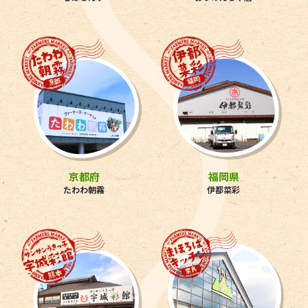
京都府
福岡県
たわわ朝霧
伊都菜彩