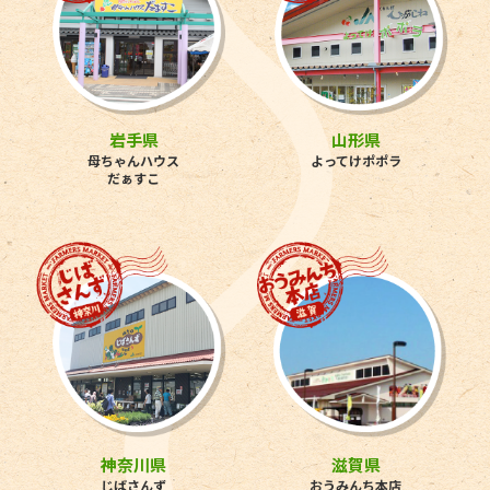
岩手県
山形県
母ちゃんハウス
よってけポポラ
だぁすこ
神奈川県
滋賀県
じばさんず
おうみんち本店