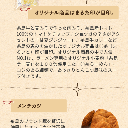
糸島牛と麦みそで作った肉みそ、糸島産トマト
100％のトマトケチャップ、ショウガの辛さがアク
セントの「甘夏ジンジャー」、糸島牛カレーなど
糸島の恵みを生かしたオリジナル商品は○糸（ま
るいと）印が目印。オリジナル商品の中で人気
NO.1は、ラーメン専用のオリジナル小麦粉「糸島
ラー麦」を１００％使用した「◯糸らーめん」。
コシのある細麺で、あっさりとんこつ風味のスー
プ付きです。
糸島のブランド豚を贅沢に
使用したメンチカツは不動