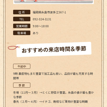
住 所
福岡県糸島市波多江567-1
TEL
092-324-3131
営業時間
9:00～18:00
駐車場
あり
午前中
9時 農産物もまだ豊富で加工品も揃い、品目が最も充実する時
間帯
季 節
冬場（11月～３月）→とくに野菜が豊富。糸島の食が最も豊か
な季節
春先（２月～４月）→イチゴ、晩柑など果物が豊富な時期