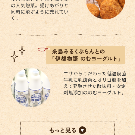
の人気惣菜。揚げあがりと
同時に飛ぶように売れてい
く。
エサからこだわった低温殺菌
牛乳に乳酸菌とオリゴ糖を加
えて発酵させた酸味料・安定
剤無添加ののむヨーグルト。