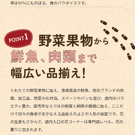
率は97％にものぼる、食のパラダイスです。
とれたての野菜果物に加え、漁港直送の鮮魚、地元ブランドの肉
類、加工品、惣菜やお弁当。スイーツやパンも並び、店内はバラ
エティ豊か。直売所ならではの鮮度と納得の価格に加え、ここだ
けで日々の食卓がまかなえる品揃えのよさが人気の秘密です。花
の生産もさかんで、店内入口の花コーナーは専門店レベル。花の
薫りに包まれます。