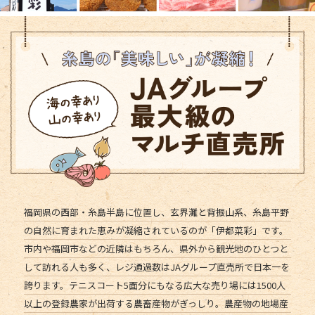
たわわ朝霧
京都
伊都菜彩
福岡
宇城彩館
サンサンうきっ子
熊本
福岡県の西部・糸島半島に位置し、玄界灘と背振山系、糸島平野
の自然に育まれた恵みが凝縮されているのが「伊都菜彩」です。
市内や福岡市などの近隣はもちろん、県外から観光地のひとつと
して訪れる人も多く、レジ通過数はJAグループ直売所で日本一を
誇ります。テニスコート5面分にもなる広大な売り場には1500人
以上の登録農家が出荷する農畜産物がぎっしり。農産物の地場産