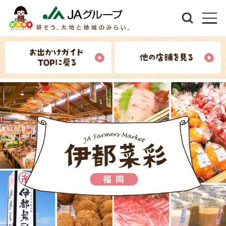
うまんちゅ市場
沖縄
まほろばキッチン
奈良
だぁすこ
母ちゃんハウス
岩手
よってけポポラ
山形
じばさんず
神奈川
おうみんち本店
滋賀