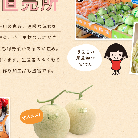
洲川の恵み、温暖な気候を
野菜、花、果物の栽培がさ
ても旬野菜があるのが強み。
揃います。生産者のぬくもり
手作り加工品も豊富です。