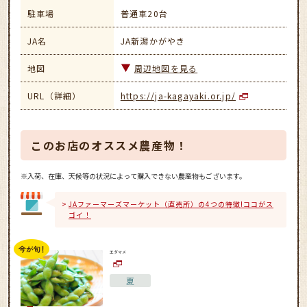
駐車場
普通車20台
JA名
JA新潟かがやき
地図
周辺地図を見る
URL（詳細）
https://ja-kagayaki.or.jp/
このお店のオススメ農産物！
※入荷、在庫、天候等の状況によって購入できない農産物もございます。
JAファーマーズマーケット（直売所）の4つの特徴!ココがス
ゴイ！
エダマメ
夏