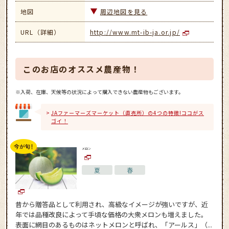
地図
周辺地図を見る
URL（詳細）
http://www.mt-ib-ja.or.jp/
このお店のオススメ農産物！
※入荷、在庫、天候等の状況によって購入できない農産物もございます。
JAファーマーズマーケット（直売所）の4つの特徴!ココがス
ゴイ！
メロン
夏
春
昔から贈答品として利用され、高級なイメージが強いですが、近
年では品種改良によって手頃な価格の大衆メロンも増えました。
表面に網目のあるものはネットメロンと呼ばれ、「アールス」（...