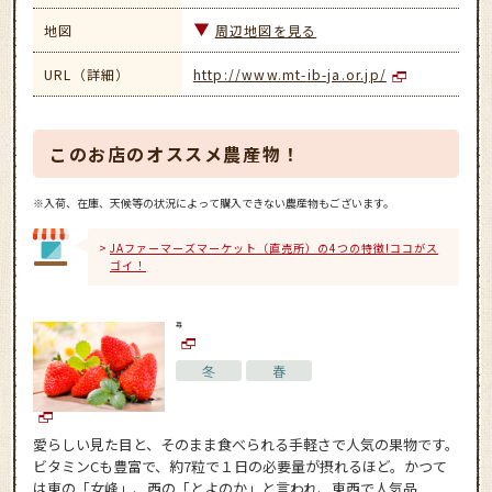
地図
周辺地図を見る
URL（詳細）
http://www.mt-ib-ja.or.jp/
このお店のオススメ農産物！
※入荷、在庫、天候等の状況によって購入できない農産物もございます。
JAファーマーズマーケット（直売所）の4つの特徴!ココがス
ゴイ！
苺
冬
春
愛らしい見た目と、そのまま食べられる手軽さで人気の果物です。
ビタミンCも豊富で、約7粒で１日の必要量が摂れるほど。かつて
は東の「女峰」、西の「とよのか」と言われ、東西で人気品...