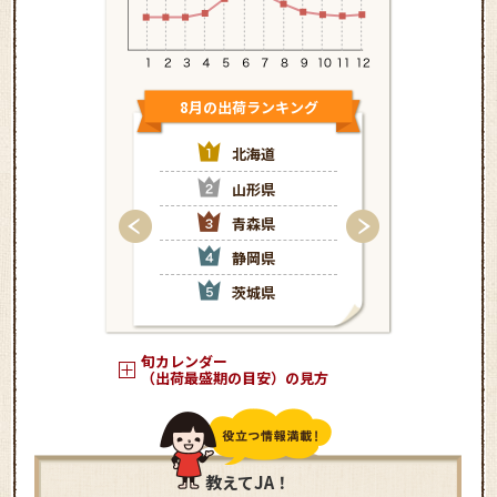
8月の出荷ランキング
9月の出荷
北海道
北
山形県
茨
青森県
青
静岡県
静
茨城県
山
旬カレンダー
（出荷最盛期の目安）の見方
教えてJA！