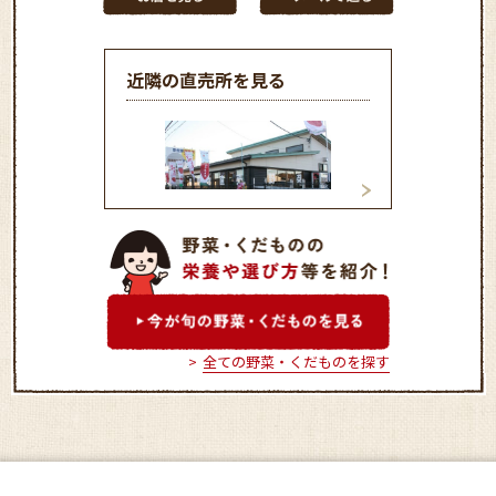
近隣の直売所を見る
ＪＡかみつが 奈佐原農
ＪＡしもつけみぶ
産物直売所
売所「いなばの郷
全ての野菜・くだものを探す