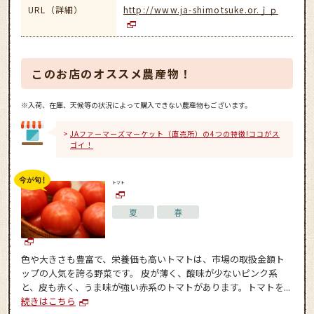
URL（詳細）
http://www.ja-shimotsuke.or.ｊｐ
このお店のオススメ農産物！
※入荷、在庫、天候等の状況によって購入できない農産物もございます。
JAファーマーズマーケット（直売所）の4つの特徴!ココがス
ゴイ！
トマト
夏
春
色や大きさも豊富で、栄養価も高いトマトは、市場の取扱金額ト
ップの人気を誇る野菜です。 皮が薄く、酸味が少ないピンク系
と、皮も赤く、うま味が強い赤系のトマトがあります。トマトを...
続きはこちら