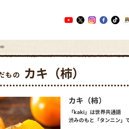
（柿）
カキ（柿）
だもの
カキ（柿）
「kaki」は世界共通語
渋みのもと「タンニン」