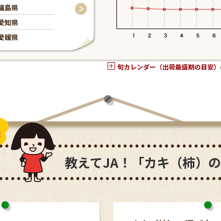
福島県
岐阜県
愛知県
福岡県
愛媛県
愛知県
旬カレンダー（出荷最盛期の目安）
教えてJA！「カキ（柿）