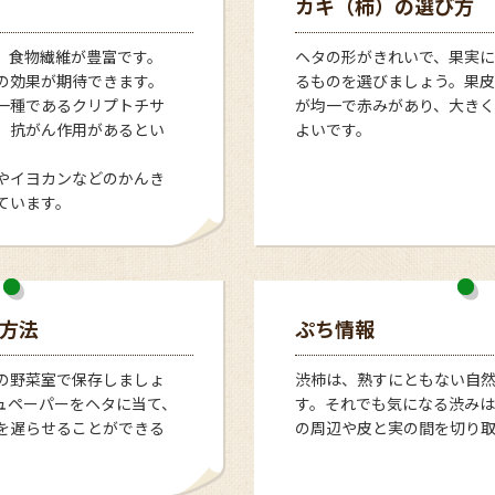
カキ（柿）の選び方
、食物繊維が豊富です。
ヘタの形がきれいで、果実
の効果が期待できます。
るものを選びましょう。果皮
一種であるクリプトチサ
が均一で赤みがあり、大き
、抗がん作用があるとい
よいです。
やイヨカンなどのかんき
ています。
方法
ぷち情報
の野菜室で保存しましょ
渋柿は、熟すにともない自
ュペーパーをヘタに当て、
す。それでも気になる渋み
を遅らせることができる
の周辺や皮と実の間を切り