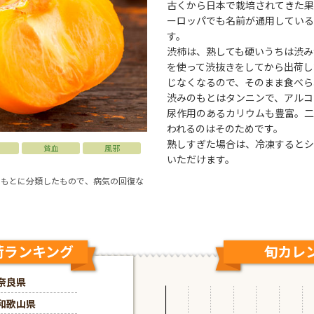
古くから日本で栽培されてきた果実
ーロッパでも名前が通用している
す。
渋柿は、熟しても硬いうちは渋み
を使って渋抜きをしてから出荷し
じなくなるので、そのまま食べら
渋みのもとはタンニンで、アルコ
尿作用のあるカリウムも豊富。二
われるのはそのためです。
熟しすぎた場合は、冷凍するとシ
貧血
風邪
いただけます。
をもとに分類したもので、病気の回復な
荷ランキング
9月の出荷ランキ
旬カレ
奈良県
和歌山県
和歌山県
奈良県