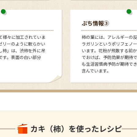
ぷち情報③
て様々に加工されていま
柿の葉には、アレルギーの
ゼリーのように軟らかい
ラガリンというポリフェノ
し柿」は、渋柿を外に吊
います。花粉が飛散する前
です。表面の白い部分
でおけば、予防効果が期待
も生活習慣病予防が期待で
含んでいます。
カキ（柿）を使ったレシピ