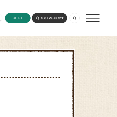
月刊JA
お近くのJAを探す