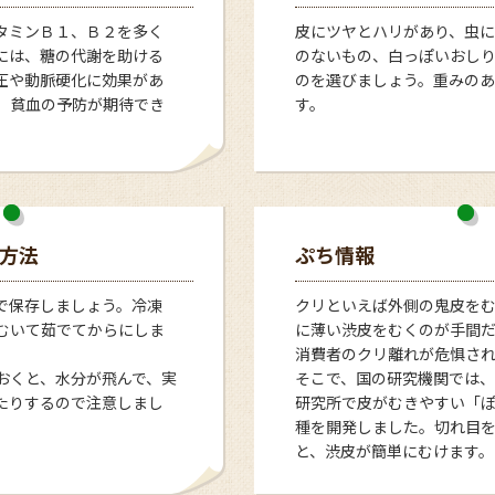
タミンＢ１、Ｂ２を多く
皮にツヤとハリがあり、虫
には、糖の代謝を助ける
のないもの、白っぽいおし
圧や動脈硬化に効果があ
のを選びましょう。重みのあ
、貧血の予防が期待でき
す。
。
方法
ぷち情報
で保存しましょう。冷凍
クリといえば外側の鬼皮を
むいて茹でてからにしま
に薄い渋皮をむくのが手間
消費者のクリ離れが危惧さ
おくと、水分が飛んで、実
そこで、国の研究機関では
たりするので注意しまし
研究所で皮がむきやすい「
種を開発しました。切れ目
と、渋皮が簡単にむけます。