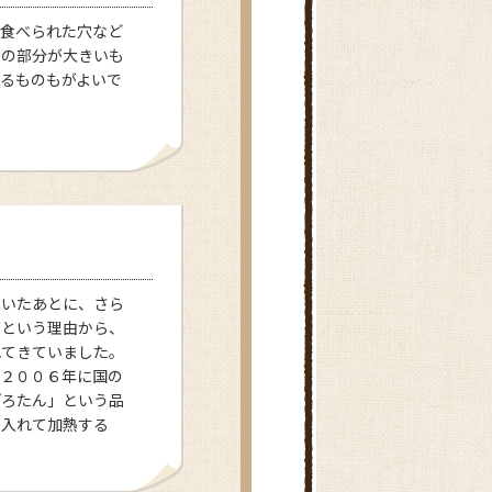
に食べられた穴など
りの部分が大きいも
るものもがよいで
むいたあとに、さら
だという理由から、
れてきていました。
、２００６年に国の
ぽろたん」という品
を入れて加熱する