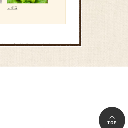
レタス
コマツナ
シュンギク
TOP