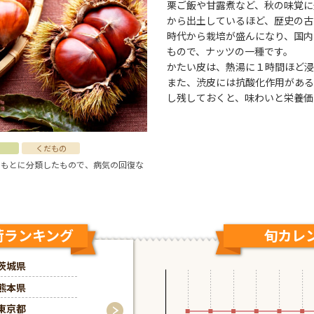
栗ご飯や甘露煮など、秋の味覚に
から出土しているほど、歴史の古
時代から栽培が盛んになり、国内
もので、ナッツの一種です。
かたい皮は、熱湯に１時間ほど浸
また、渋皮には抗酸化作用がある
し残しておくと、味わいと栄養価
くだもの
をもとに分類したもので、病気の回復な
荷ランキング
9月の出荷ランキ
旬カレ
茨城県
茨城県
熊本県
熊本県
東京都
埼玉県