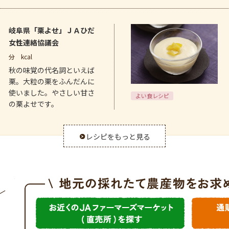
岐阜県「栗よせ」ＪＡひだ
女性連絡協議会
分
kcal
秋の味覚の代名詞といえば
栗。大粒の栗をふんだんに
使いました。やさしい甘さ
よい食レシピ
の栗よせです。
レシピをもっと見る