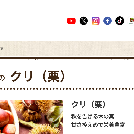
（栗）
クリ（栗）
の
クリ（栗）
秋を告げる木の実
甘さ控えめで栄養豊富