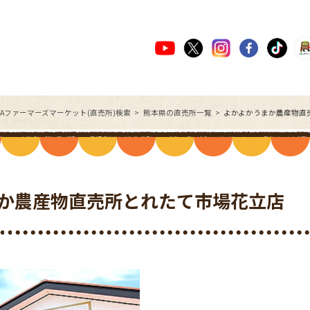
JAファーマーズマーケット(直売所)検索
熊本県の直売所一覧
よかよかうまか農産物直
か農産物直売所とれたて市場花立店