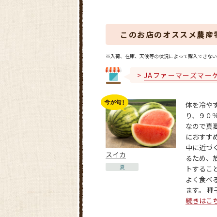
このお店のオススメ農産
※入荷、在庫、天候等の状況によって購入できない
JAファーマーズマー
体を冷や
り、９０
なので真
におすすめ
中に近づ
スイカ
るため、
夏
トするこ
よく食べ
ます。 種子
続きはこ