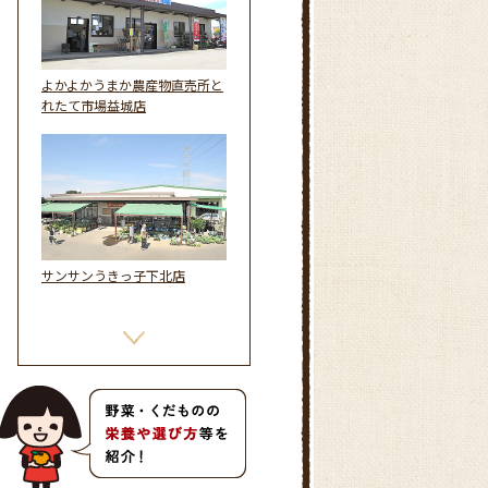
よかよかうまか農産物直売所と
れたて市場益城店
サンサンうきっ子下北店
you+youくまもと農畜産物市場