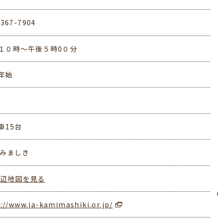
-367-7904
１０時～午後５時0０分
年始
車15台
かみましき
周辺地図を見る
://www.ja-kamimashiki.or.jp/