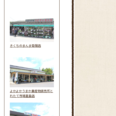
きくちのまんま菊陽店
よかよかうまか農産物直売所と
れたて市場嘉島店