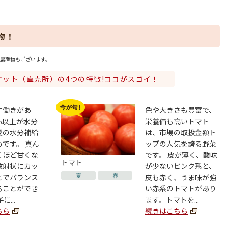
物！
農産物もございます。
ケット（直売所）の4つの特徴!ココがスゴイ！
す働きがあ
色や大きさも豊富で、
％以上が水分
栄養価も高いトマト
夏の水分補給
は、市場の取扱金額ト
です。 真ん
ップの人気を誇る野菜
くほど甘くな
です。 皮が薄く、酸味
トマト
放射状にカッ
が少ないピンク系と、
夏
春
とでバランス
皮も赤く、うま味が強
ることができ
い赤系のトマトがあり
に...
ます。トマトを...
ちら
続きはこちら