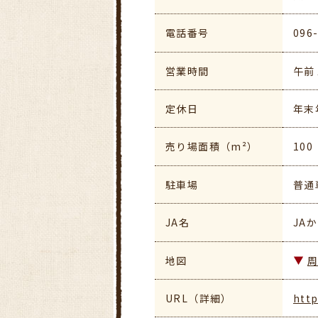
電話番号
096
営業時間
午前
定休日
年末
売り場面積（m²）
100
駐車場
普通
JA名
JA
地図
URL（詳細）
http