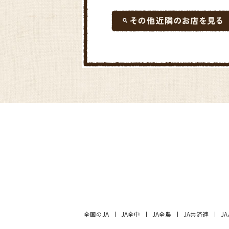
全国のJA
JA全中
JA全農
JA共済連
J