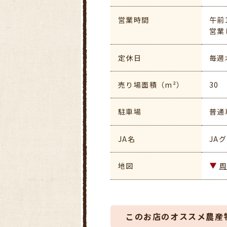
営業時間
午前
営業
定休日
毎週
売り場面積（m²）
30
駐車場
普通
JA名
JA
地図
このお店のオススメ農産