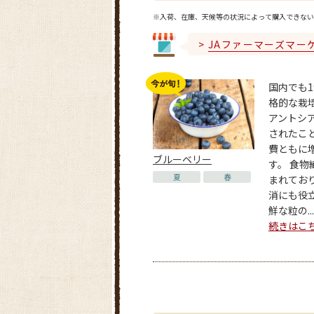
※入荷、在庫、天候等の状況によって購入できない
JAファーマーズマー
国内でも1
格的な栽
アントシ
されたこ
費ともに
ブルーベリー
す。 食物
夏
春
まれてお
消にも役立
鮮な粒の...
続きはこ