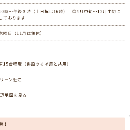
10時～午後３時（土日祝は16時） ◎4月中旬～12月中旬に
しております
木曜日（11月は無休）
車15台程度（併設のそば屋と共用）
グリーン近江
周辺地図を見る
物！