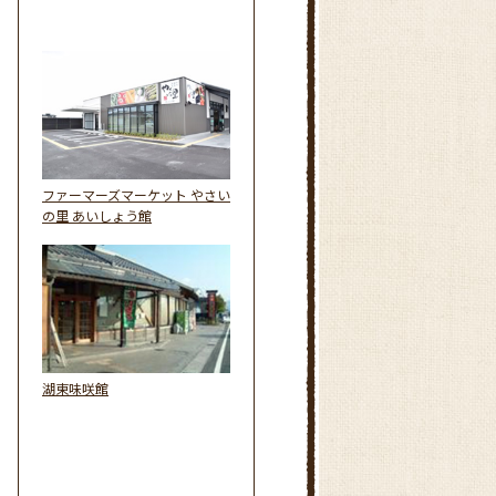
ファーマーズマーケット やさい
の里 あいしょう館
湖東味咲館