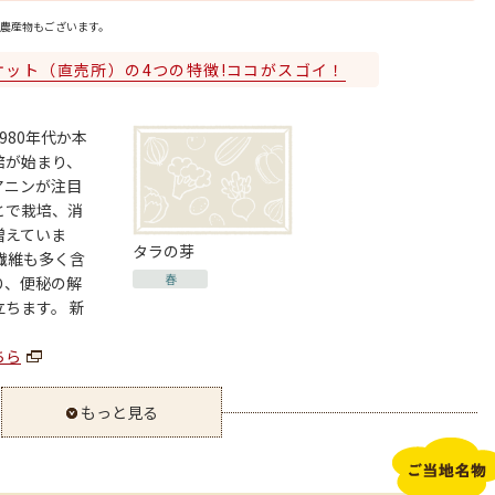
農産物もございます。
ケット（直売所）の4つの特徴!ココがスゴイ！
980年代か本
培が始まり、
アニンが注目
とで栽培、消
増えていま
タラの芽
繊維も多く含
春
り、便秘の解
ちます。 新
ちら
もっと見る