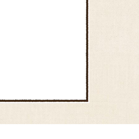
産直センター刈谷北部
ファーマーズマーケットでんま
ぁと安城西部
選果場