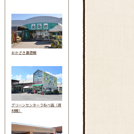
おかざき農遊館
グリーンセンターうねべ店（資
材館）