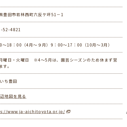
県豊田市若林西町六反ケ坪51－1
5-52-4821
00～18：00（4月～９月）9：00～17：00（10月～3月）
月曜日・火曜日 ※4～5月は、園芸シーズンのため休まず営
ます。
あいち豊田
周辺地図を見る
s://www.ja-aichitoyota.or.jp/