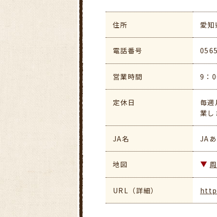
住所
愛知
電話番号
056
営業時間
9：
定休日
毎週
業し
JA名
JA
地図
URL（詳細）
http