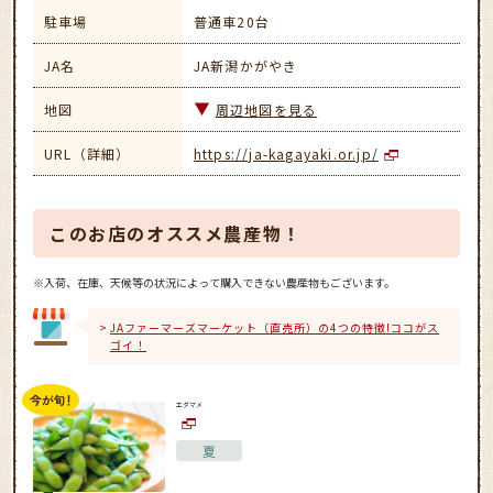
駐車場
普通車20台
JA名
JA新潟かがやき
地図
周辺地図を見る
URL（詳細）
https://ja-kagayaki.or.jp/
このお店のオススメ農産物！
※入荷、在庫、天候等の状況によって購入できない農産物もございます。
JAファーマーズマーケット（直売所）の4つの特徴!ココがス
ゴイ！
エダマメ
夏