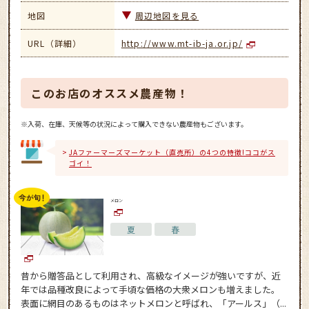
地図
周辺地図を見る
URL（詳細）
http://www.mt-ib-ja.or.jp/
このお店のオススメ農産物！
※入荷、在庫、天候等の状況によって購入できない農産物もございます。
JAファーマーズマーケット（直売所）の4つの特徴!ココがス
ゴイ！
メロン
夏
春
昔から贈答品として利用され、高級なイメージが強いですが、近
年では品種改良によって手頃な価格の大衆メロンも増えました。
表面に網目のあるものはネットメロンと呼ばれ、「アールス」（...