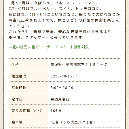
5月～6月は、かぼちゃ、ブルーベリー、トマト、
7月～8月はブルーベリー、スイカ、トウモロコシ、
秋には梨、2月～3月にはいちごなど、採りたての旬な野菜が
豊富に出荷されますので、色とりどりの野菜の色彩も楽しん
でください。
これからも、新鮮で安全、安心な野菜を提供できるよう、
生産者、スタッフ一同頑張っていきます。
お花の販売
精米コーナー
JAカード割引対象
住所
茨城県小美玉市部室１１５１－７
電話番号
0299-48-1307
営業時間
9:00～18:00
定休日
毎週月曜日
売り場面積（m²）
166.9
駐車場
41台（うち大型バス１台）