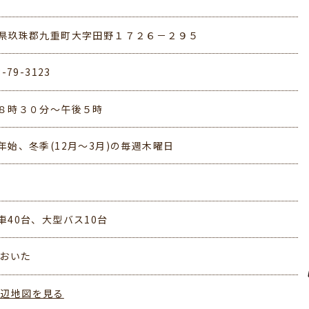
県玖珠郡九重町大字田野１７２６－２９５
3-79-3123
８時３０分～午後５時
年始、冬季(12月～3月)の毎週木曜日
車40台、大型バス10台
おおいた
周辺地図を見る