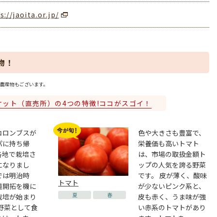
s://jaoita.or.jp/
物！
農産物もございます。
ケット（直売所）の4つの特徴!ココがスゴイ！
コロンブスが
色や大きさも豊富で、
パに持ち帰
栄養価も高いトマト
各地で栽培さ
は、市場の取扱金額ト
になりまし
ップの人気を誇る野菜
では明治時
です。 皮が薄く、酸味
トマト
道開拓を機に
が少ないピンク系と、
夏
春
栽培が始まり
皮も赤く、うま味が強
野菜として食
い赤系のトマトがあり