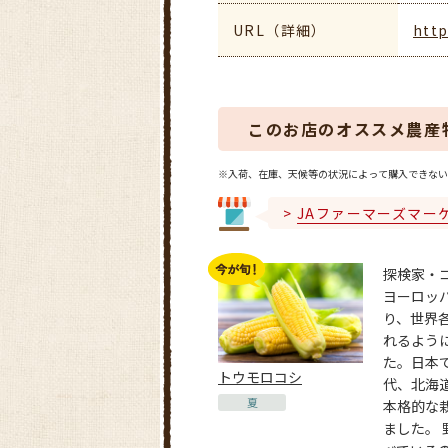
URL（詳細）
http
このお店のオススメ農産
※入荷、在庫、天候等の状況によって購入できない
JAファーマーズマー
探検家・
ヨーロッ
り、世界
れるよう
た。日本
トウモロコシ
代、北海
夏
本格的な
ました。 