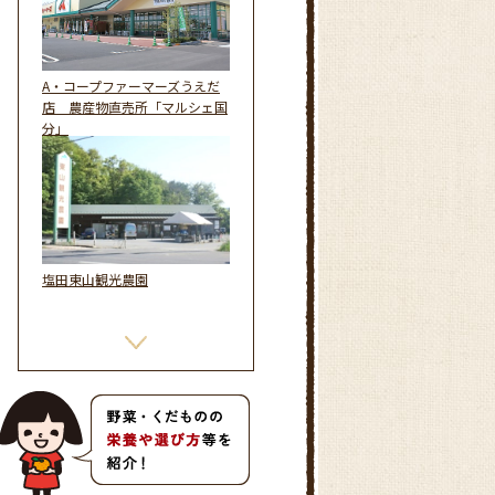
A・コープファーマーズうえだ
店 農産物直売所「マルシェ国
分」
塩田東山観光農園
A・コープコアしおだ店 農
産物直売所「愛菜館」