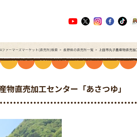
JAファーマーズマーケット(直売所)検索
長野県の直売所一覧
上田市丸子農産物直売加
産物直売加工センター「あさつゆ」