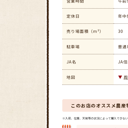
営業時間
午前
定休日
年中
売り場面積（m²）
30
駐車場
普通
JA名
JA
地図
このお店のオススメ農産
※入荷、在庫、天候等の状況によって購入できない