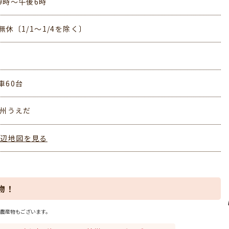
9時～午後6時
無休〔1/1～1/4を除く〕
車60台
信州うえだ
周辺地図を見る
物！
農産物もございます。