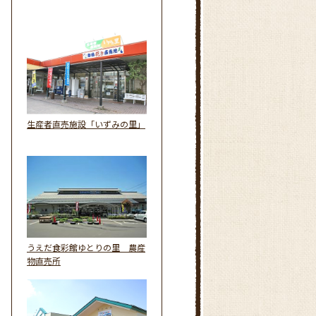
生産者直売施設「いずみの里」
うえだ食彩館ゆとりの里 農産
物直売所