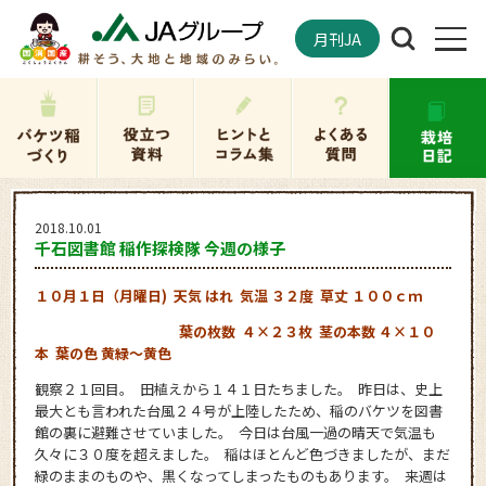
月刊JA
2018.10.01
千石図書館 稲作探検隊 今週の様子
１０月１日（月曜日) 天気 はれ 気温 ３２度 草丈 １００ｃｍ
葉の枚数 ４×２３枚 茎の本数 ４×１０
本 葉の色 黄緑～黄色
観察２１回目。 田植えから１４１日たちました。 昨日は、史上
最大とも言われた台風２４号が上陸したため、稲のバケツを図書
館の裏に避難させていました。 今日は台風一過の晴天で気温も
久々に３０度を超えました。 稲はほとんど色づきましたが、まだ
緑のままのものや、黒くなってしまったものもあります。 来週は