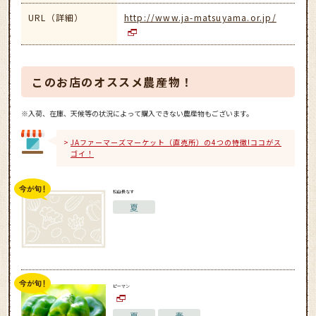
URL（詳細）
http://www.ja-matsuyama.or.jp/
このお店のオススメ農産物！
※入荷、在庫、天候等の状況によって購入できない農産物もございます。
JAファーマーズマーケット（直売所）の4つの特徴!ココがス
ゴイ！
松山長なす
夏
ピーマン
夏
春