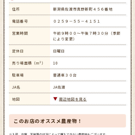
住所
新潟県佐渡市真野新町４５６番地
電話番号
０２５９－５５－４１５１
営業時間
午前９時００～午後７時３０分（季節
により変更）
定休日
日曜日
売り場面積（m²）
10
駐車場
普通車３０台
JA名
JA佐渡
地図
周辺地図を見る
このお店のオススメ農産物！
※入荷、在庫、天候等の状況によって購入できない農産物もございます。