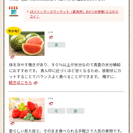
JAファーマーズマーケット（直売所）の4つの特徴!ココがス
ゴイ！
スイカ
夏
体を冷やす働きがあり、９０％以上が水分なので真夏の水分補給
におすすめです。 真ん中に近づくほど甘くなるため、放射状にカ
ットすることでバランスよく食べることができます。 種子に...
続きはこちら
イチゴ
冬
春
愛らしい見た目と、そのまま食べられる手軽さで人気の果物です。