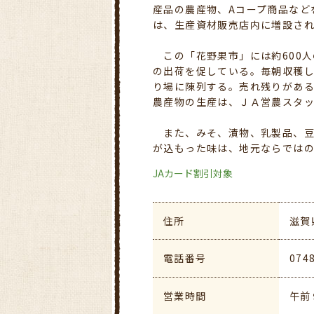
産品の農産物、Aコープ商品など
は、生産資材販売店内に増設さ
この「花野果市」には約600人
の出荷を促している。毎朝収穫
り場に陳列する。売れ残りがあ
農産物の生産は、ＪＡ営農スタ
また、みそ、漬物、乳製品、豆
が込もった味は、地元ならでは
JAカード割引対象
住所
滋賀
電話番号
074
営業時間
午前