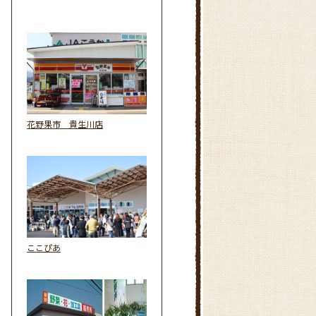
花野果市 貴生川店
ここぴあ