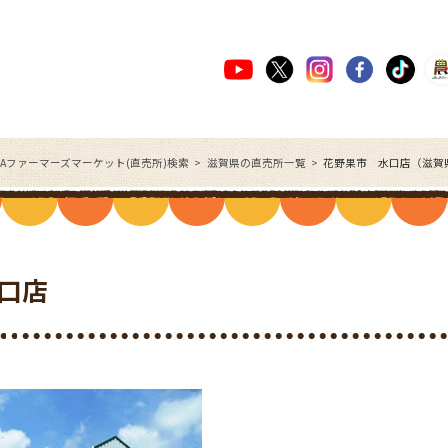
JAファーマーズマーケット(直売所)検索
滋賀県の直売所一覧
花野果市 水口店（滋賀
口店