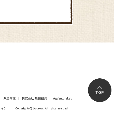
TOP
JA全厚連
株式会社 農協観光
AgVentureLab
ライン
Copyright(C) JA-group All rights reserved.