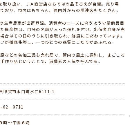
を取り扱い、ＪＡ直営店ならではの品ぞろえが自慢。売り場
れており、市内はもちろん、県内外からの常連客もたくさん。
の生産農家が出荷登録。消費者のニーズに合うよう少量他品目
した農産物は、自分の名前が入った値札を付け、出荷者自身が売
る場合はその日のうちに引き取られ、鮮度にこだわっています。
ッフが徹底指導し、一つひとつの品質にこだりがあふれる。
腐などの各加工品も売れ筋で、管内の風土に調和し、まごころ
の手作り品ということで、消費者の人気を呼んでる。
県甲賀市水口町水口6111-1
8-62－0711
９時～午後６時