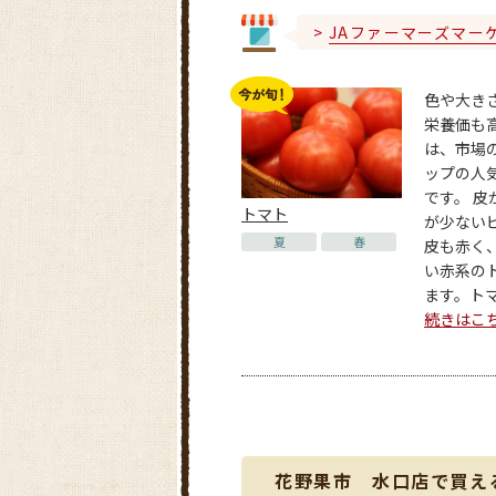
JAファーマーズマー
色や大き
栄養価も
は、市場
ップの人
です。 皮
トマト
が少ない
夏
春
皮も赤く
い赤系の
ます。トマト
続きはこ
花野果市 水口店で買え