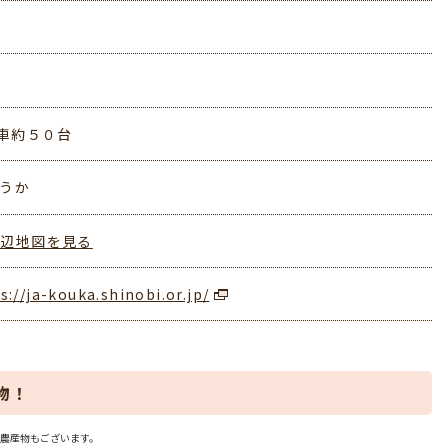
車約５０台
こうか
周辺地図を見る
s://ja-kouka.shinobi.or.jp/
物！
農産物もございます。