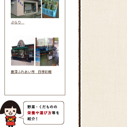
ぷらり
鹿深ふれあい市 四季彩館