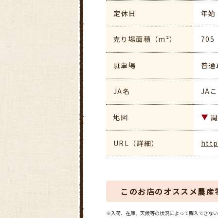
定休日
年始
売り場面積（m²）
705
駐車場
普通
JA名
JA
地図
URL（詳細）
http
このお店のオススメ農産
※入荷、在庫、天候等の状況によって購入できない