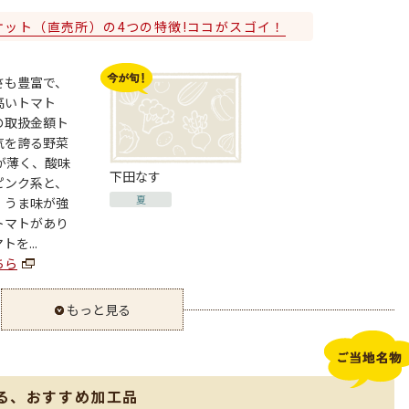
ケット（直売所）の4つの特徴!ココがスゴイ！
さも豊富で、
高いトマト
の取扱金額ト
気を誇る野菜
が薄く、酸味
下田なす
ピンク系と、
夏
、うま味が強
トマトがあり
を...
ちら
もっと見る
る、おすすめ加工品