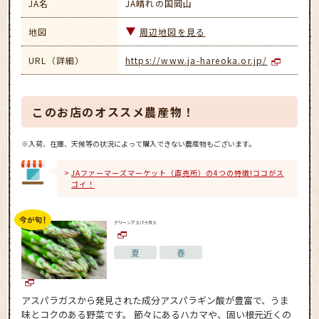
JA名
JA晴れの国岡山
地図
周辺地図を見る
URL（詳細）
https://www.ja-hareoka.or.jp/
このお店のオススメ農産物！
※入荷、在庫、天候等の状況によって購入できない農産物もございます。
JAファーマーズマーケット（直売所）の4つの特徴!ココがス
ゴイ！
グリーンアスパラガス
夏
春
アスパラガスから発見された成分アスパラギン酸が豊富で、うま
味とコクのある野菜です。 節々にあるハカマや、固い根元近くの