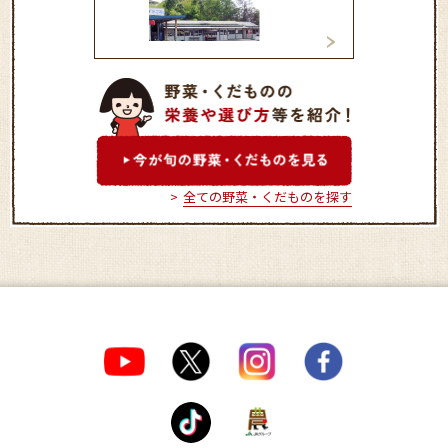
鴨方直売所ふれあい朝市
金光直売所「みわ
「なごみ」
全ての野菜・くだものを探す