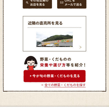
近隣の直売所を見る
笠岡ふれあい青空市「しお
鴨方直売所ふれあ
かぜ」
「なごみ」
全ての野菜・くだものを探す