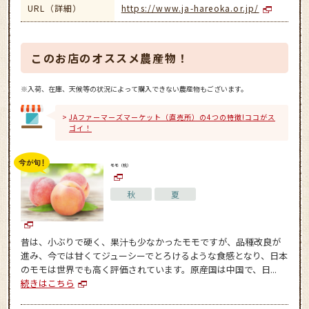
URL（詳細）
https://www.ja-hareoka.or.jp/
このお店のオススメ農産物！
※入荷、在庫、天候等の状況によって購入できない農産物もございます。
JAファーマーズマーケット（直売所）の4つの特徴!ココがス
ゴイ！
モモ（桃）
秋
夏
昔は、小ぶりで硬く、果汁も少なかったモモですが、品種改良が
進み、今では甘くてジューシーでとろけるような食感となり、日本
のモモは世界でも高く評価されています。原産国は中国で、日...
続きはこちら