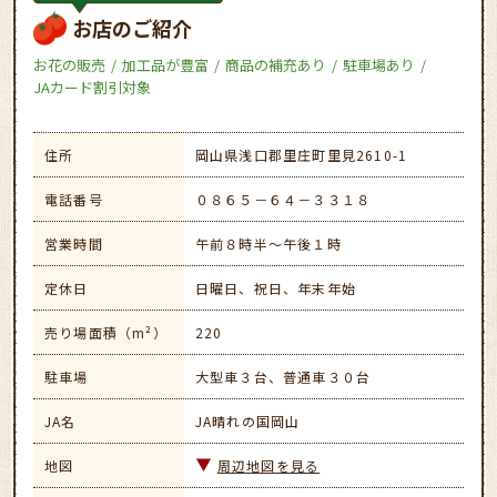
お店のご紹介
お花の販売
加工品が豊富
商品の補充あり
駐車場あり
JAカード割引対象
住所
岡山県浅口郡里庄町里見2610-1
電話番号
０８６５－６４－３３１８
営業時間
午前８時半～午後１時
定休日
日曜日、祝日、年末年始
売り場面積（m²）
220
駐車場
大型車３台、普通車３０台
JA名
JA晴れの国岡山
地図
周辺地図を見る