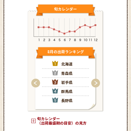
旬カレンダー
8月の出荷ランキング
9月の出荷
北海道
北
青森県
青
岩手県
岩
群馬県
栃
長野県
群
旬カレンダー
（出荷最盛期の目安）の見方