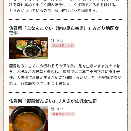
料を寄せ集めて小さく刻み味を付け、くず粉でとろみを付ける。
とろみがついているので、寒い時はとっても暖まる。
佐賀県「ふなんこぐい（鮒の昆布巻き）」みどり地区女
性部
分
kcal
JA女性部レシピ
鹿島地方に古くから伝わる冬の保存食。 鮒を生きたまま昆布で巻
き、大根などの野菜と煮込む。 鹿島では毎年二十日正月に恵比寿
様、大黒様にお供えするために2日間くらいかけて、各家庭で炊か
れる。各家庭で味付けも若干異なる。
佐賀県「野菜ぜんざい」ＪＡさが佐城女性部
分
kcal
JA女性部レシピ