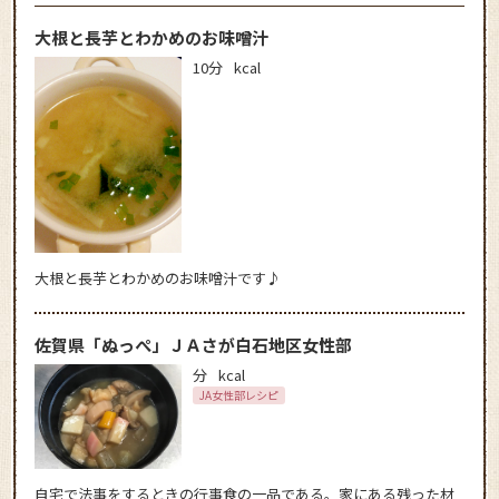
大根と長芋とわかめのお味噌汁
10分
kcal
大根と長芋とわかめのお味噌汁です♪
佐賀県「ぬっぺ」ＪＡさが白石地区女性部
分
kcal
JA女性部レシピ
自宅で法事をするときの行事食の一品である。家にある残った材