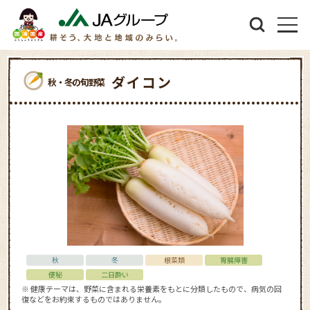
ダイコン
秋・冬の旬野菜
秋
冬
根菜類
胃腸障害
便秘
二日酔い
※ 健康テーマは、野菜に含まれる栄養素をもとに分類したもので、病気の回
復などをお約束するものではありません。