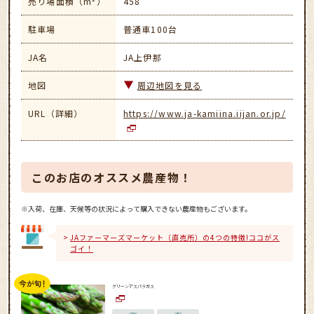
売り場面積（m²）
458
駐車場
普通車100台
JA名
JA上伊那
地図
周辺地図を見る
URL（詳細）
https://www.ja-kamiina.iijan.or.jp/
このお店のオススメ農産物！
※入荷、在庫、天候等の状況によって購入できない農産物もございます。
JAファーマーズマーケット（直売所）の4つの特徴!ココがス
ゴイ！
グリーンアスパラガス