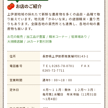
お店のご紹介
上伊那地域の採れたて新鮮な農産物を多くの品目・品種で取
り揃えています。地元産「かみいな米」の店頭精米・量り売
りもあります。全国各地の直売所とも連携し、各地の旬の農
産物も揃います。
お花の販売
加工品が豊富
精米コーナー
駐車場あり
大規模店舗
JAカード割引対象
住所
長野県上伊那郡南箕輪村8143-1
電話番号
ＴＥＬ0265-78-0701 ＦＡＸ
0265-72-7711
営業時間
通年9：00～18：00
定休日
４月～１１月：無休 １２月～３月：
毎月第1水曜日 年末年始（12月31日
～1月4日）