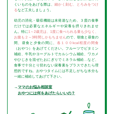
くいものをあげる際は、
細かく刻む、とろみをつけ
る
など工夫しましょう。
幼児の消化・吸収機能は未発達なため、３度の食事
だけでは必要なエネルギーや栄養を摂りきれませ
ん。特に
1～2歳児は、1度に食べられる量も少なく、
お腹も２～3時間しかもちません
ので、朝食と昼食の
間、昼食と夕食の間に、
各１００kcal程度の間食
（おやつ）をあげてください。フルーツでビタミン
補給、牛乳やヨーグルトでカルシウム補給、ワカメ
やひじきを混ぜたおにぎりでミネラル補給…など、
食事で十分とり切れない栄養素をプラスできたら理
想的ですね。おやつタイムには不足しがちな水分も
一緒に補給してあげて下さい。
ママのお悩み相談室
おやつには何をあげたらいいの？