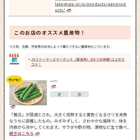
lakeshiga.or.jp/products/agriprod
ucts/
このお店のオススメ農産物！
※入荷、在庫、天候等の状況によって購入できない農産物もございます。
JAファーマーズマーケット（直売所）の4つの特徴!ココがス
ゴイ！
キュウリ
夏
春
「黄瓜」が語源とされ、大きく完熟すると黄色くなるウリを未熟
なうちに収穫したもの。みずみずしく、さわやかな風味で、体を
内側から冷やしてくれます。サラダや酢の物、漬物など生で食べ...
続きはこちら