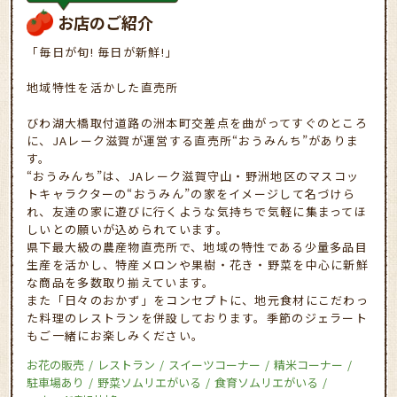
お店のご紹介
「毎日が旬! 毎日が新鮮!」
地域特性を活かした直売所
びわ湖大橋取付道路の洲本町交差点を曲がってすぐのところ
に、JAレーク滋賀が運営する直売所“おうみんち”がありま
す。
“おうみんち”は、JAレーク滋賀守山・野洲地区のマスコッ
トキャラクターの“おうみん”の家をイメージして名づけら
れ、友達の家に遊びに行くような気持ちで気軽に集まってほ
しいとの願いが込められています。
県下最大級の農産物直売所で、地域の特性である少量多品目
生産を活かし、特産メロンや果樹・花き・野菜を中心に新鮮
な商品を多数取り揃えています。
また「日々のおかず」をコンセプトに、地元食材にこだわっ
た料理のレストランを併設しております。季節のジェラート
もご一緒にお楽しみください。
お花の販売
レストラン
スイーツコーナー
精米コーナー
駐車場あり
野菜ソムリエがいる
食育ソムリエがいる