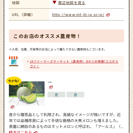
地図
周辺地図を見る
URL（詳細）
http://www.mt-ib-ja.or.jp/
このお店のオススメ農産物！
※入荷、在庫、天候等の状況によって購入できない農産物もございます。
JAファーマーズマーケット（直売所）の4つの特徴!ココがス
ゴイ！
メロン
夏
春
昔から贈答品として利用され、高級なイメージが強いですが、近
年では品種改良によって手頃な価格の大衆メロンも増えました。
表面に網目のあるものはネットメロンと呼ばれ、「アールス」（...
続きはこちら