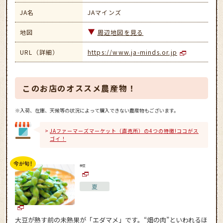
JA名
JAマインズ
地図
周辺地図を見る
URL（詳細）
https://www.ja-minds.or.jp
このお店のオススメ農産物！
※入荷、在庫、天候等の状況によって購入できない農産物もございます。
JAファーマーズマーケット（直売所）の4つの特徴!ココがス
ゴイ！
枝豆
夏
大豆が熟す前の未熟果が「エダマメ」です。“畑の肉”といわれるほ