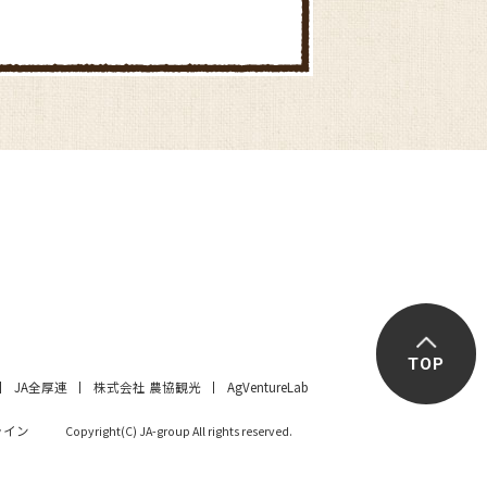
シンフォニー
平尾農産物直売所「ハーベス
ト」
TOP
JA全厚連
株式会社 農協観光
AgVentureLab
みらい東久留米新鮮館
ライン
Copyright(C) JA-group All rights reserved.