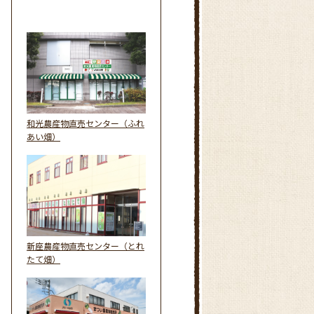
和光農産物直売センター（ふれ
あい畑）
新座農産物直売センター（とれ
たて畑）