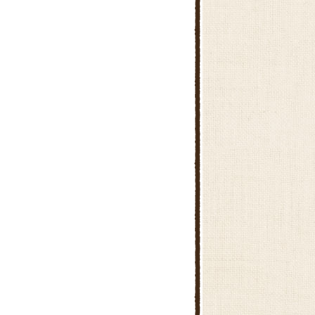
とれたて村 石神井
練馬地区アグリセンタ－