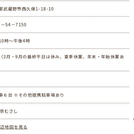
都武蔵野市西久保1-18-10
2－54－7150
10時～午後4時
（3月・9月の最終平日は休み、夏季休業、年末・年始休業あ
車６台 ※その他提携駐車場あり
東京むさし
周辺地図を見る