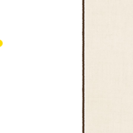
神代農産物直売所
マインズショップ調布店
ファ－マ－ズショップ「こぐれ
村」