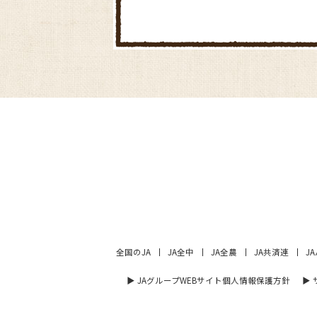
全国のJA
JA全中
JA全農
JA共済連
J
▶︎ JAグループWEBサイト個人情報保護方針
▶︎