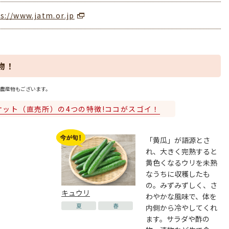
s://www.jatm.or.jp
物！
農産物もございます。
ケット（直売所）の4つの特徴!ココがスゴイ！
「黄瓜」が語源とさ
れ、大きく完熟すると
黄色くなるウリを未熟
なうちに収穫したも
の。みずみずしく、さ
キュウリ
わやかな風味で、体を
夏
春
内側から冷やしてくれ
ます。サラダや酢の