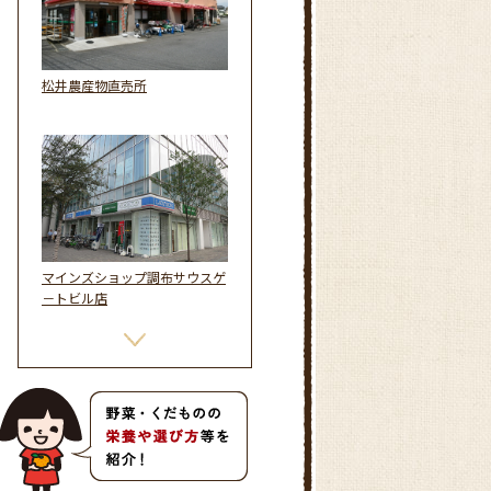
松井農産物直売所
マインズショップ調布サウスゲ
－トビル店
マインズショップ多磨店