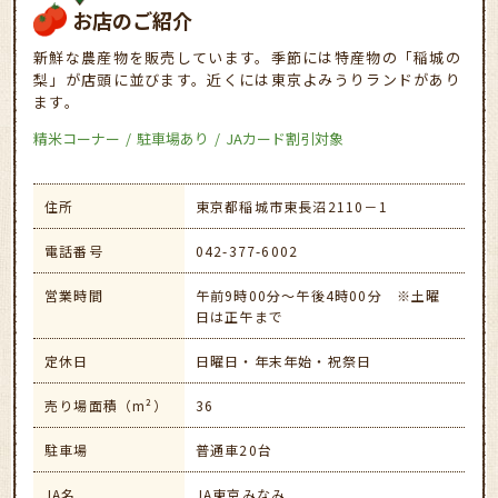
お店のご紹介
新鮮な農産物を販売しています。季節には特産物の「稲城の
梨」が店頭に並びます。近くには東京よみうりランドがあり
ます。
精米コーナー
駐車場あり
JAカード割引対象
住所
東京都稲城市東長沼2110－1
電話番号
042-377-6002
営業時間
午前9時00分～午後4時00分 ※土曜
日は正午まで
定休日
日曜日・年末年始・祝祭日
売り場面積（m²）
36
駐車場
普通車20台
JA名
JA東京みなみ