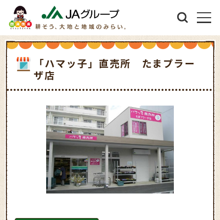
「ハマッ子」直売所 たまプラー
ザ店