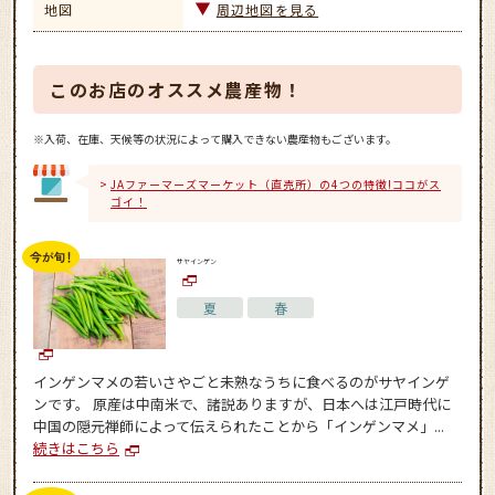
地図
周辺地図を見る
このお店のオススメ農産物！
※入荷、在庫、天候等の状況によって購入できない農産物もございます。
JAファーマーズマーケット（直売所）の4つの特徴!ココがス
ゴイ！
サヤインゲン
夏
春
インゲンマメの若いさやごと未熟なうちに食べるのがサヤインゲ
ンです。 原産は中南米で、諸説ありますが、日本へは江戸時代に
中国の隠元禅師によって伝えられたことから「インゲンマメ」...
続きはこちら