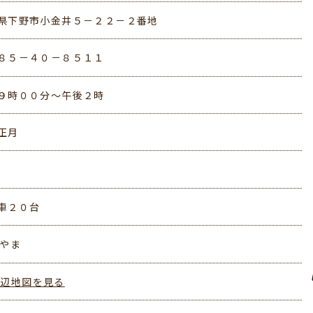
県下野市小金井５－２２－２番地
８５－４０－８５１１
９時００分～午後２時
正月
車２０台
おやま
周辺地図を見る