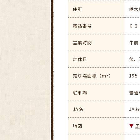
住所
栃木
電話番号
０２
営業時間
午前
定休日
盆、
売り場面積（m²）
195
駐車場
普通
JA名
JA
地図