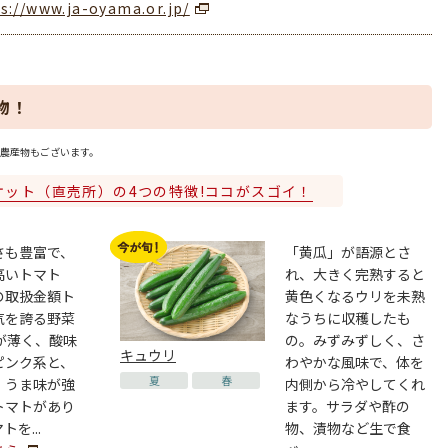
s://www.ja-oyama.or.jp/
物！
農産物もございます。
ケット（直売所）の4つの特徴!ココがスゴイ！
さも豊富で、
「黄瓜」が語源とさ
高いトマト
れ、大きく完熟すると
の取扱金額ト
黄色くなるウリを未熟
気を誇る野菜
なうちに収穫したも
が薄く、酸味
の。みずみずしく、さ
キュウリ
ピンク系と、
わやかな風味で、体を
夏
春
、うま味が強
内側から冷やしてくれ
トマトがあり
ます。サラダや酢の
を...
物、漬物など生で食