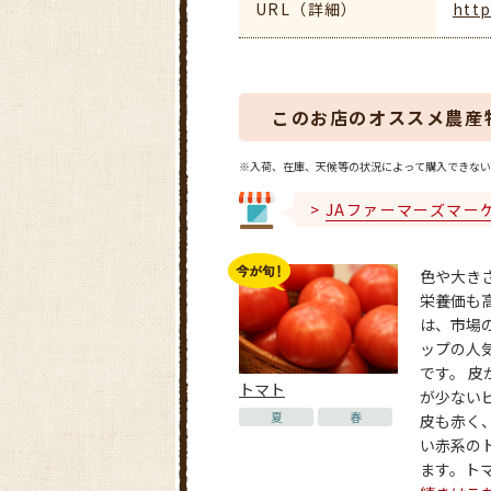
URL（詳細）
http
このお店のオススメ農産
※入荷、在庫、天候等の状況によって購入できない
JAファーマーズマー
色や大き
栄養価も
は、市場
ップの人
です。 皮
トマト
が少ない
夏
春
皮も赤く
い赤系の
ます。トマト