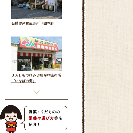
石橋農産物直売所「四季彩」
ＪＡしもつけみぶ農産物直売所
「いなばの郷」
ＪＡしもつけ とちぎ農産物直
売所「よっとこれ」