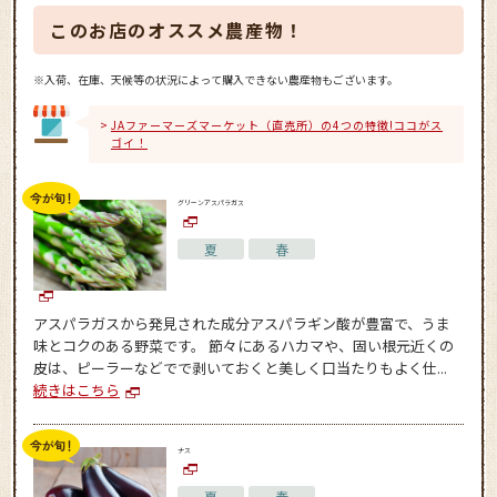
このお店のオススメ農産物！
※入荷、在庫、天候等の状況によって購入できない農産物もございます。
JAファーマーズマーケット（直売所）の4つの特徴!ココがス
ゴイ！
グリーンアスパラガス
夏
春
アスパラガスから発見された成分アスパラギン酸が豊富で、うま
味とコクのある野菜です。 節々にあるハカマや、固い根元近くの
皮は、ピーラーなどでで剥いておくと美しく口当たりもよく仕...
続きはこちら
ナス
夏
春