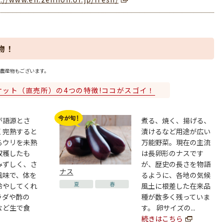
物！
農産物もございます。
ケット（直売所）の4つの特徴!ココがスゴイ！
が語源とさ
煮る、焼く、揚げる、
く完熟すると
漬けるなど用途が広い
るウリを未熟
万能野菜。現在の主流
収穫したも
は長卵形のナスです
みずしく、さ
が、歴史の長さを物語
ナス
風味で、体を
るように、各地の気候
夏
春
冷やしてくれ
風土に根差した在来品
ラダや酢の
種が数多く残っていま
など生で食
す。 卵サイズの...
続きはこちら