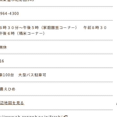
-964-4300
８時３０分～午後５時（家庭園芸コーナー） 午前８時３０
午後６時（精米コーナー）
無休
16
車100台 大型バス駐車可
全農えひめ
周辺地図を見る
://www.eh.zennoh.or.jp/fresh/