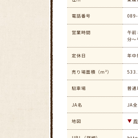
電話番号
089
営業時間
午前
分～
定休日
年中
売り場面積（m²）
533.
駐車場
普通
JA名
JA
地図
URL（詳細）
http