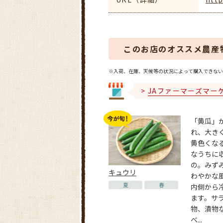
このお店のオススメ農産
※入荷、在庫、天候等の状況によって購入できない
JAファーマーズマー
「黄瓜」
れ、大き
黄色くな
なうちに
の。みず
キュウリ
わやかな
夏
春
内側から
ます。サ
物、漬物
べ...