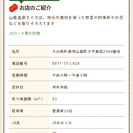
お店のご紹介
山香温泉すぐそば。地元の食材を使った惣菜や四季折々の花
などを取りそろえてます
JAカード割引対象
住所
大分県杵築市山香町大字倉成2964番地
電話番号
0977-75-1024
営業時間
午前８時〜午後５時
定休日
年末年始
売り場面積（m²）
93
駐車場
普通車20台
JA名
JAおおいた