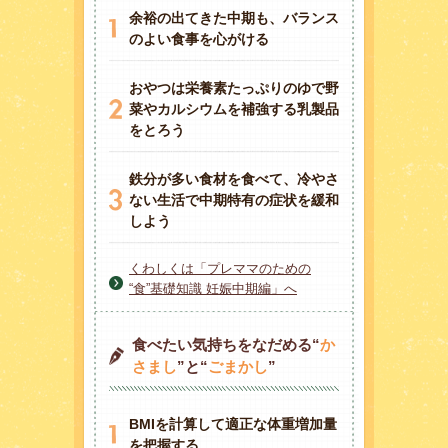
余裕の出てきた中期も、バランス
のよい食事を心がける
おやつは栄養素たっぷりのゆで野
菜やカルシウムを補強する乳製品
をとろう
鉄分が多い食材を食べて、冷やさ
ない生活で中期特有の症状を緩和
しよう
くわしくは「プレママのための
“食”基礎知識 妊娠中期編」へ
食べたい気持ちをなだめる“
か
さまし
”と“
ごまかし
”
BMIを計算して適正な体重増加量
を把握する