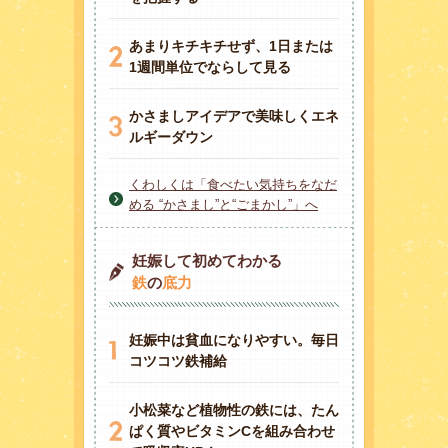
あまりキチキチせず、1日または
1週間単位でならして見る
かさましアイデアで美味しくエネ
ルギーダウン
くわしくは「食べたい気持ちをなだ
める “かさまし”と“ごまかし”」へ
妊娠して初めてわかる
鉄
の
底力
妊娠中は貧血になりやすい。毎日
コツコツ鉄補給
小松菜など植物性の鉄には、たん
ぱく質やビタミンCを組み合わせ