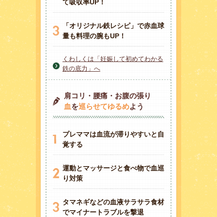
て吸収率UP！
「オリジナル鉄レシピ」で赤血球
量も料理の腕もUP！
くわしくは「妊娠して初めてわかる
鉄の底力」へ
肩コリ・腰痛・お腹の張り
血
を
巡らせてゆるめ
よう
プレママは血流が滞りやすいと自
覚する
運動とマッサージと食べ物で血巡
り対策
タマネギなどの血液サラサラ食材
でマイナートラブルを撃退