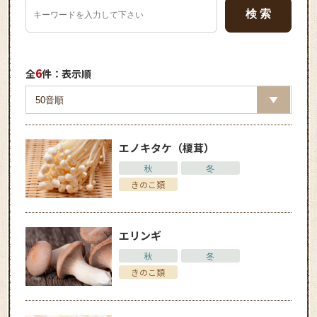
6
全
件：表示順
エノキタケ（榎茸）
秋
冬
きのこ類
エリンギ
秋
冬
きのこ類