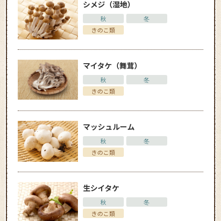
シメジ（湿地）
秋
冬
きのこ類
マイタケ（舞茸）
秋
冬
きのこ類
マッシュルーム
秋
冬
きのこ類
生シイタケ
秋
冬
きのこ類