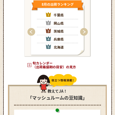
8月の出荷ランキング
9月の出荷
千葉県
岡
岡山県
千
茨城県
茨
兵庫県
兵
北海道
北
旬カレンダー
（出荷最盛期の目安）の見方
教えてJA！
「マッシュルームの豆知識」