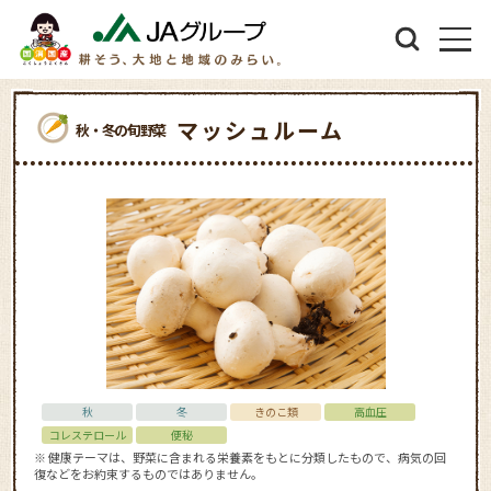
マッシュルーム
秋・冬の旬野菜
秋
冬
きのこ類
高血圧
コレステロール
便秘
※ 健康テーマは、野菜に含まれる栄養素をもとに分類したもので、病気の回
復などをお約束するものではありません。