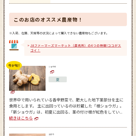
このお店のオススメ農産物！
※入荷、在庫、天候等の状況によって購入できない農産物もございます。
JAファーマーズマーケット（直売所）の4つの特徴!ココがス
ゴイ！
ショウガ
夏
世界中で用いられている香辛野菜で、肥大した地下茎部分を主に
食用とします。 主に出回っているのは貯蔵した「根ショウガ」。
「新ショウガ」は、初夏に出回る、茎の付け根が紅色をしてい...
続きはこちら
ゴボウ