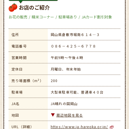
お店のご紹介
お花の販売
精米コーナー
駐車場あり
JAカード割引対象
住所
岡山県倉敷市堀南６１４―３
電話番号
０８６－４２５－６７７８
営業時間
午前9時～午後４時
定休日
月曜日、年末年始
売り場面積（m²）
200
駐車場
大型車駐車可能、普通車４０台
JA名
JA晴れの国岡山
地図
周辺地図を見る
URL（詳細）
https://www.ja-hareoka.or.jp/