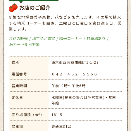
お店のご紹介
新鮮な地場野菜や果物、花などを販売します。その場で精米
する精米コーナーも設置。土曜日と日曜日を含む週６日、営
業します。
お花の販売
加工品が豊富
精米コーナー
駐車場あり
JAカード割引対象
住所
東京都西東京市緑町1-1-23
電話番号
０４２－４５２－５５６６
営業時間
午前10時～午後6時
定休日
水曜日(祝日の場合は翌営業日)・年末
年始
売り場面積（m²）
181.5
駐車場
普通車31台