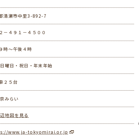
都清瀬市中里3-892-7
２－４９１－４５００
９時～午後４時
 日曜日・祝日・年末年始
車２５台
東京みらい
周辺地図を見る
s://www.ja-tokyomirai.or.jp