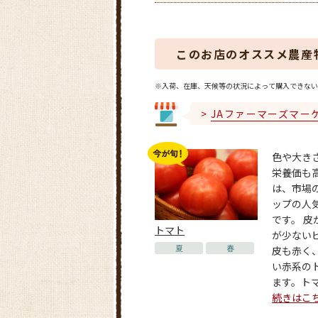
このお店のオススメ農産
※入荷、在庫、天候等の状況によって購入できない
JAファーマーズマー
色や大き
栄養価も
は、市場
ップの人
です。 皮
トマト
が少ない
夏
春
皮も赤く
い赤系の
ます。トマト
続きはこ