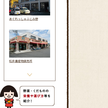
あぐれっしゅふじみ野
松井農産物直売所
ファ－マ－ズショップ「こぐれ
村」