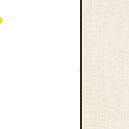
みらい東村山新鮮館
国分寺ファ－マ－ズ・マ－ケッ
ト ムーちゃん広場
小平ファーマーズ・マーケット
ムーちゃん広場