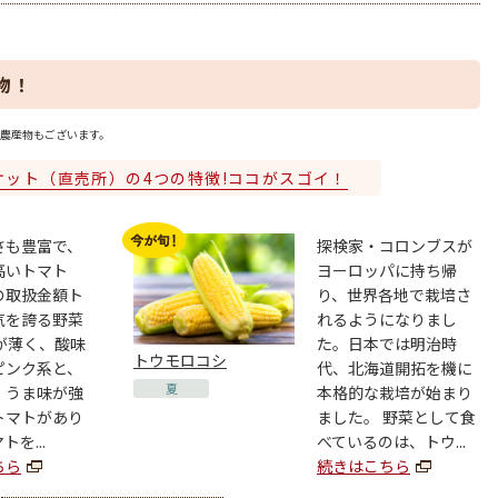
物！
農産物もございます。
ケット（直売所）の4つの特徴!ココがスゴイ！
さも豊富で、
探検家・コロンブスが
高いトマト
ヨーロッパに持ち帰
の取扱金額ト
り、世界各地で栽培さ
気を誇る野菜
れるようになりまし
が薄く、酸味
た。日本では明治時
トウモロコシ
ピンク系と、
代、北海道開拓を機に
夏
、うま味が強
本格的な栽培が始まり
トマトがあり
ました。 野菜として食
を...
べているのは、トウ...
ちら
続きはこちら