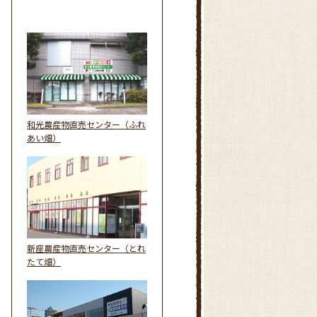
和光農産物直売センター（ふれ
あい畑）
新座農産物直売センター（とれ
たて畑）