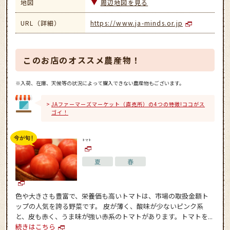
地図
周辺地図を見る
URL（詳細）
https://www.ja-minds.or.jp
このお店のオススメ農産物！
※入荷、在庫、天候等の状況によって購入できない農産物もございます。
JAファーマーズマーケット（直売所）の4つの特徴!ココがス
ゴイ！
トマト
夏
春
色や大きさも豊富で、栄養価も高いトマトは、市場の取扱金額ト
ップの人気を誇る野菜です。 皮が薄く、酸味が少ないピンク系
と、皮も赤く、うま味が強い赤系のトマトがあります。トマトを...
続きはこちら