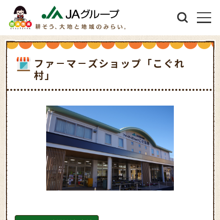
ファ－マ－ズショップ「こぐれ
村」