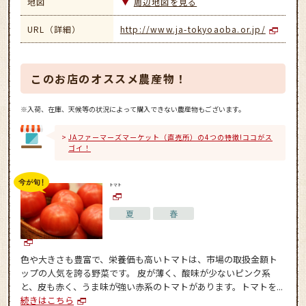
地図
周辺地図を見る
URL（詳細）
http://www.ja-tokyoaoba.or.jp/
このお店のオススメ農産物！
※入荷、在庫、天候等の状況によって購入できない農産物もございます。
JAファーマーズマーケット（直売所）の4つの特徴!ココがス
ゴイ！
トマト
夏
春
色や大きさも豊富で、栄養価も高いトマトは、市場の取扱金額ト
ップの人気を誇る野菜です。 皮が薄く、酸味が少ないピンク系
と、皮も赤く、うま味が強い赤系のトマトがあります。トマトを...
続きはこちら