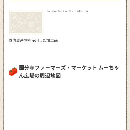
「ムーちゃん’Ｓキッチン」（カレー、大根シリーズ）
管内農産物を使用した加工品
国分寺ファ－マ－ズ・マ－ケット ムーちゃ
ん広場の周辺地図