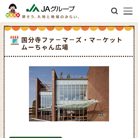
国分寺ファ－マ－ズ・マ－ケット
ムーちゃん広場