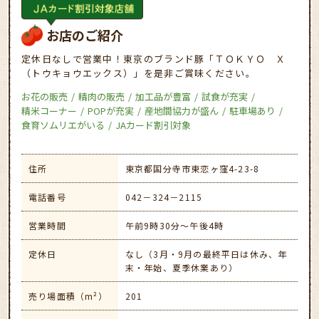
お店のご紹介
定休日なしで営業中！東京のブランド豚「ＴＯＫＹＯ Ｘ
（トウキョウエックス）」を是非ご賞味ください。
お花の販売
精肉の販売
加工品が豊富
試食が充実
精米コーナー
POPが充実
産地間協力が盛ん
駐車場あり
食育ソムリエがいる
JAカード割引対象
住所
東京都国分寺市東恋ヶ窪4-23-8
電話番号
042－324－2115
営業時間
午前9時30分～午後4時
定休日
なし（3月・9月の最終平日は休み、年
末・年始、夏季休業あり）
売り場面積（m²）
201