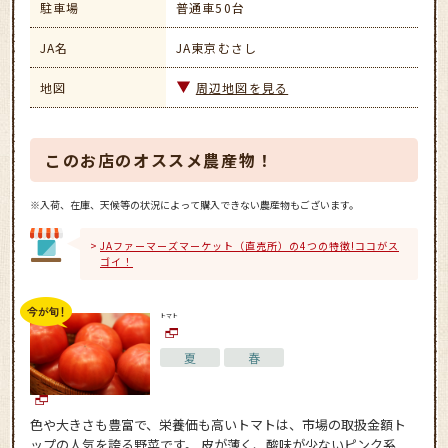
駐車場
普通車50台
JA名
JA東京むさし
地図
周辺地図を見る
このお店のオススメ農産物！
※入荷、在庫、天候等の状況によって購入できない農産物もございます。
JAファーマーズマーケット（直売所）の4つの特徴!ココがス
ゴイ！
トマト
夏
春
色や大きさも豊富で、栄養価も高いトマトは、市場の取扱金額ト
ップの人気を誇る野菜です。 皮が薄く、酸味が少ないピンク系