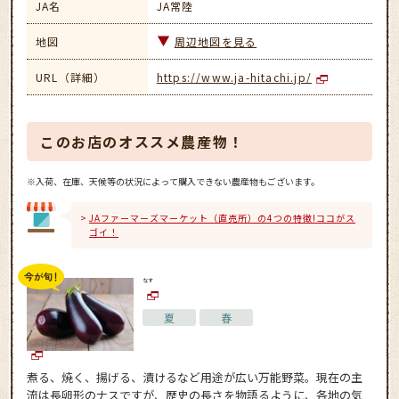
JA名
JA常陸
地図
周辺地図を見る
URL（詳細）
https://www.ja-hitachi.jp/
このお店のオススメ農産物！
※入荷、在庫、天候等の状況によって購入できない農産物もございます。
JAファーマーズマーケット（直売所）の4つの特徴!ココがス
ゴイ！
なす
夏
春
煮る、焼く、揚げる、漬けるなど用途が広い万能野菜。現在の主
流は長卵形のナスですが、歴史の長さを物語るように、各地の気