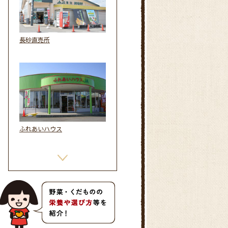
長砂直売所
ふれあいハウス
酒門地区農産物直売所「フレッ
シュさかど」