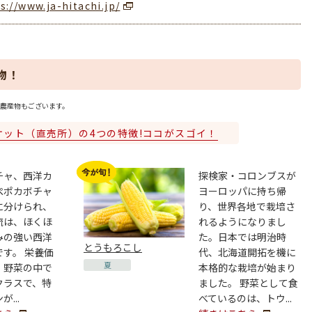
s://www.ja-hitachi.jp/
物！
農産物もございます。
ケット（直売所）の4つの特徴!ココがスゴイ！
チャ、西洋カ
探検家・コロンブスが
ぺポカボチャ
ヨーロッパに持ち帰
に分けられ、
り、世界各地で栽培さ
流は、ほくほ
れるようになりまし
みの強い西洋
た。日本では明治時
とうもろこし
す。 栄養価
代、北海道開拓を機に
夏
、野菜の中で
本格的な栽培が始まり
クラスで、特
ました。 野菜として食
...
べているのは、トウ...