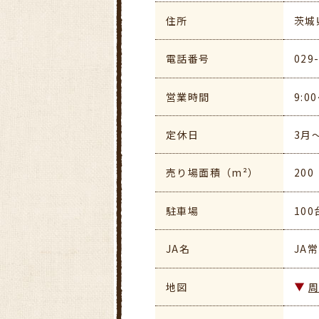
住所
茨城
電話番号
029
営業時間
9:0
定休日
3月
売り場面積（m²）
200
駐車場
10
JA名
JA
地図