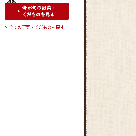
全ての野菜・くだものを探す
渡里地区農産物直売所
直売センター 「せやの径（み
ち）」