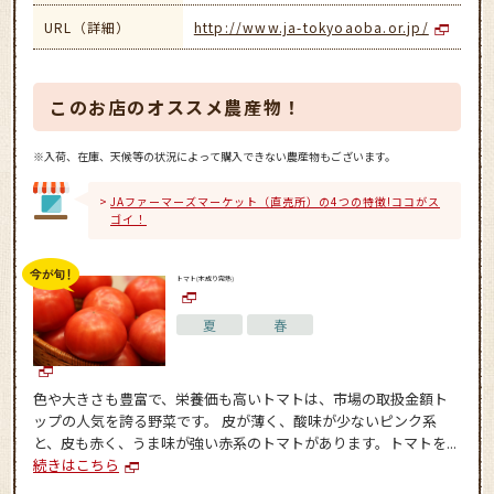
URL（詳細）
http://www.ja-tokyoaoba.or.jp/
このお店のオススメ農産物！
※入荷、在庫、天候等の状況によって購入できない農産物もございます。
JAファーマーズマーケット（直売所）の4つの特徴!ココがス
ゴイ！
トマト(木成り完熟)
夏
春
色や大きさも豊富で、栄養価も高いトマトは、市場の取扱金額ト
ップの人気を誇る野菜です。 皮が薄く、酸味が少ないピンク系
と、皮も赤く、うま味が強い赤系のトマトがあります。トマトを...
続きはこちら