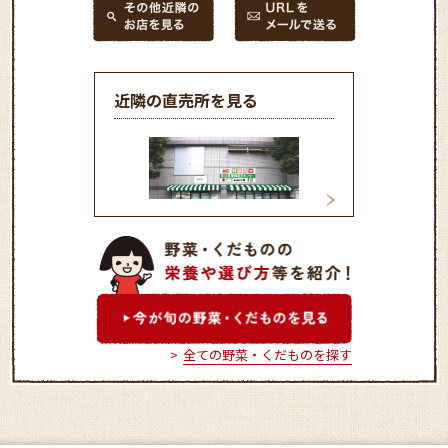
近隣の直売所を見る
和光農産物直売センター
ファ－マ－ズショ
（ふれあい畑）
ぐれ村」
全ての野菜・くだものを探す